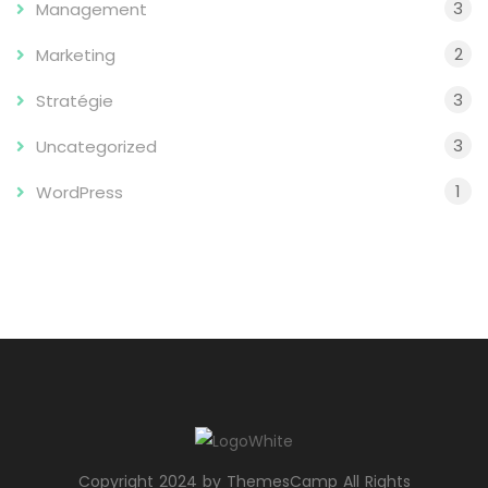
3
Management
2
Marketing
3
Stratégie
3
Uncategorized
1
WordPress
Copyright 2024 by ThemesCamp All Rights