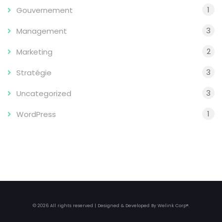
1
Gouvernement
3
Management
2
Marketing
3
Stratégie
3
Uncategorized
1
WordPress
© 2026 All rights reserved | Designed & Developed By
Welink Corp®
.